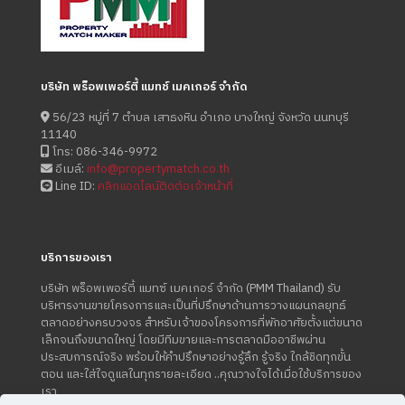
บริษัท พร็อพเพอร์ตี้ แมทช์ เมคเกอร์ จำกัด
56/23 หมู่ที่ 7 ตำบล เสาธงหิน อำเภอ บางใหญ่ จังหวัด นนทบุรี
11140
โทร:
086-346-9972
อีเมล์:
info@propertymatch.co.th
Line ID:
คลิกแอดไลน์ติดต่อเจ้าหน้าที่
บริการของเรา
บริษัท พร็อพเพอร์ตี้ แมทซ์ เมคเกอร์ จํากัด (PMM Thailand) รับ
บริหารงานขายโครงการและเป็นที่ปรึกษาด้านการวางแผนกลยุทธ์
ตลาดอย่างครบวงจร สำหรับเจ้าของโครงการที่พักอาศัยตั้งแต่ขนาด
เล็กจนถึงขนาดใหญ่ โดยมีทีมขายและการตลาดมืออาชีพผ่าน
ประสบการณ์จริง พร้อมให้คําปรึกษาอย่างรู้ลึก รู้จริง ใกล้ชิดทุกขั้น
ตอน และใส่ใจดูแลในทุกรายละเอียด ..คุณวางใจได้เมื่อใช้บริการของ
เรา