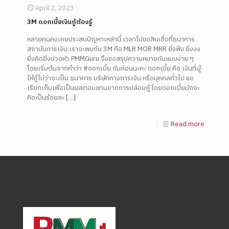
April 2, 2023
3M ดอกเบี้ยเงินกู้ต้องรู้
หลายคนคงเคยประสบปัญหาเหล่านี้ เวลาไปขอสินเชื่อที่ธนาคาร
สถาบันการเงิน เราจะพบกับ 3M คือ MLR MOR MRR ยิ่งฟัง ยิ่งงง
ยิ่งคิดยิ่งปวดหัว PMMGuru จึงขอสรุปความหมายกันแบบง่าย ๆ
โดยเริ่มต้นจากคำว่า #ดอกเบี้ย กันก่อนนะคะ ดอกเบี้ย คือ เงินที่ผู้
ให้กู้ไม่ว่าจะเป็น ธนาคาร บริษัททางการเงิน หรือบุคคลทั่วไป ขอ
เรียกเก็บเพื่อเป็นผลตอบแทนจากการปล่อยกู้ โดยดอกเบี้ยมักจะ
คิดเป็นร้อยละ
[…]
Read more